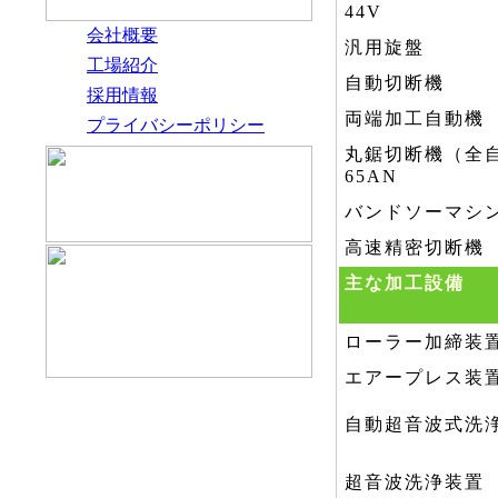
44V
会社概要
汎用旋盤
工場紹介
自動切断機
採用情報
両端加工自動機
プライバシーポリシー
丸鋸切断機（全自
65AN
バンドソーマシ
高速精密切断機
主な加工設備
ローラー加締装
エアープレス装
自動超音波式洗
超音波洗浄装置