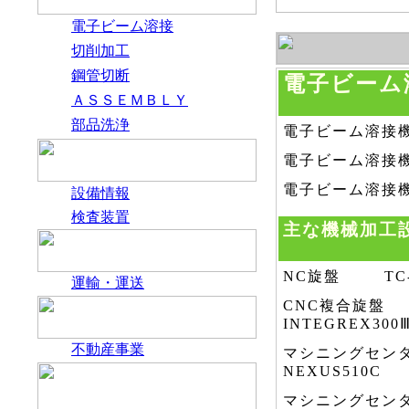
電子ビーム溶接
切削加工
鋼管切断
電子ビーム
ＡＳＳＥＭＢＬＹ
部品洗浄
電子ビーム溶接
電子ビーム溶接
電子ビーム溶接
設備情報
検査装置
主な機械加工
NC旋盤 TC-
運輸・運送
CNC複合旋盤
INTEGREX300
不動産事業
マシニングセン
NEXUS510C
マシニングセンタ 