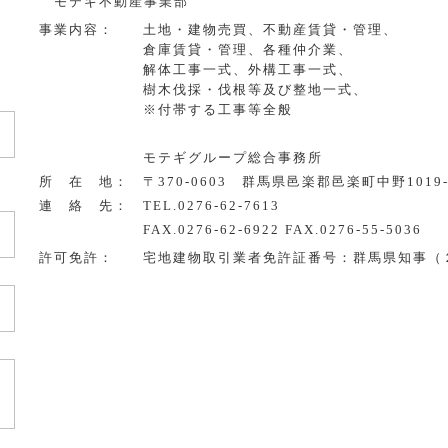
モテギ不動産事業部
事業内容：
土地・建物売買、不動産賃貸・管理、
倉庫賃貸・管理、各種仲介業、
解体工事一式、外構工事一式、
樹木伐採・伐根等及び整地一式、
※付帯する工事等全般
モテギグループ総合事務所
所 在 地：
〒370-0603 群馬県邑楽郡邑楽町中野1019-
連 絡 先：
TEL.0276-62-7613
FAX.0276-62-6922 FAX.0276-55-5036
許可免許：
宅地建物取引業者免許証番号：群馬県知事（２